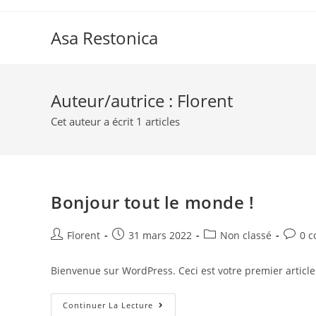
Skip
to
Asa Restonica
content
Auteur/autrice :
Florent
Cet auteur a écrit 1 articles
Bonjour tout le monde !
Auteur/autrice
Post
Post
Post
Florent
31 mars 2022
Non classé
0 
de
published:
category:
comme
la
Bienvenue sur WordPress. Ceci est votre premier article
publication :
Bonjour
Continuer La Lecture
Tout